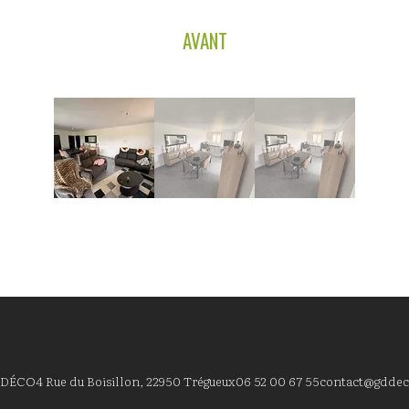
AVANT
 DÉCO
4 Rue du Boisillon, 22950 Trégueux
06 52 00 67 55
contact@gddec