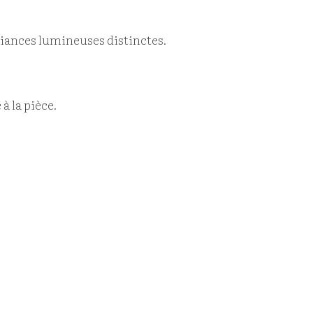
biances lumineuses distinctes.
à la pièce.