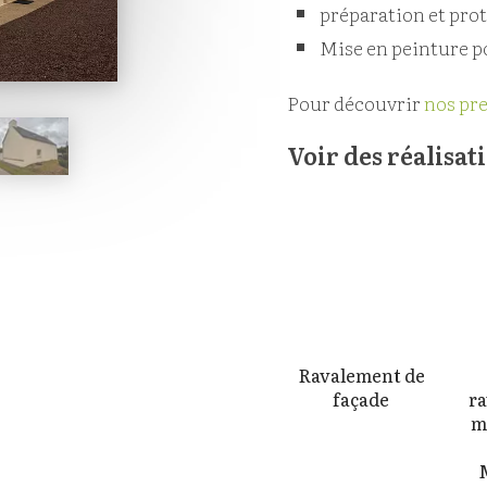
préparation et prot
Mise en peinture p
Pour découvrir
nos pre
Voir des réalisat
Ravalement de
façade
ra
m
En savoir +