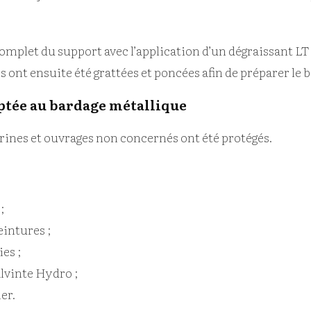
mplet du support avec l’application d’un dégraissant LT 6
ont ensuite été grattées et poncées afin de préparer le b
ptée au bardage métallique
trines et ouvrages non concernés ont été protégés.
;
eintures ;
es ;
alvinte Hydro ;
er.