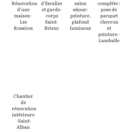
Rénovation
d'Escalier
salon
complète :
d'une
et garde-
séjour:
pose de
maison -
corps
peinture,
parquet
Les
Saint-
plafond
chevron
Rosaires
Brieuc
lumineux
et
peinture -
En savoir
En savoir
En savoir
Lamballe
+
+
+
En savoir
+
Chantier
de
rénovation
intérieure
- Saint-
Alban