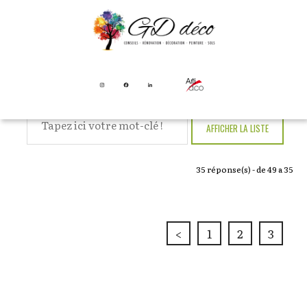
NOS DERNIÈRES
RÉALISATIONS :
35
réponse(s) - de 49 a 35
<
1
2
3